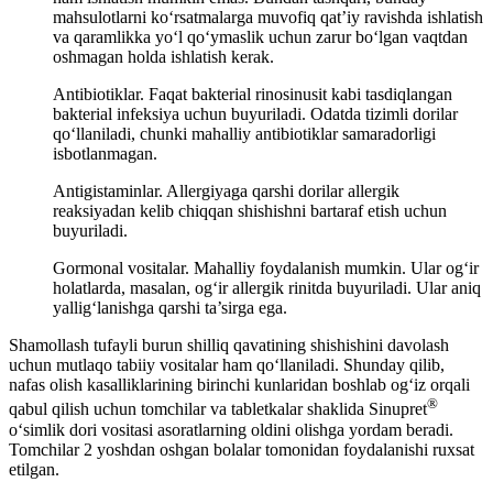
mahsulotlarni ko‘rsatmalarga muvofiq qat’iy ravishda ishlatish
va qaramlikka yo‘l qo‘ymaslik uchun zarur bo‘lgan vaqtdan
oshmagan holda ishlatish kerak.
Antibiotiklar. Faqat bakterial rinosinusit kabi tasdiqlangan
bakterial infeksiya uchun buyuriladi. Odatda tizimli dorilar
qo‘llaniladi, chunki mahalliy antibiotiklar samaradorligi
isbotlanmagan.
Antigistaminlar. Allergiyaga qarshi dorilar allergik
reaksiyadan kelib chiqqan shishishni bartaraf etish uchun
buyuriladi.
Gormonal vositalar. Mahalliy foydalanish mumkin. Ular og‘ir
holatlarda, masalan, og‘ir allergik rinitda buyuriladi. Ular aniq
yallig‘lanishga qarshi ta’sirga ega.
Shamollash tufayli burun shilliq qavatining shishishini davolash
uchun mutlaqo tabiiy vositalar ham qo‘llaniladi. Shunday qilib,
nafas olish kasalliklarining birinchi kunlaridan boshlab og‘iz orqali
®
qabul qilish uchun tomchilar va tabletkalar shaklida Sinupret
o‘simlik dori vositasi asoratlarning oldini olishga yordam beradi.
Tomchilar 2 yoshdan oshgan bolalar tomonidan foydalanishi ruxsat
etilgan.