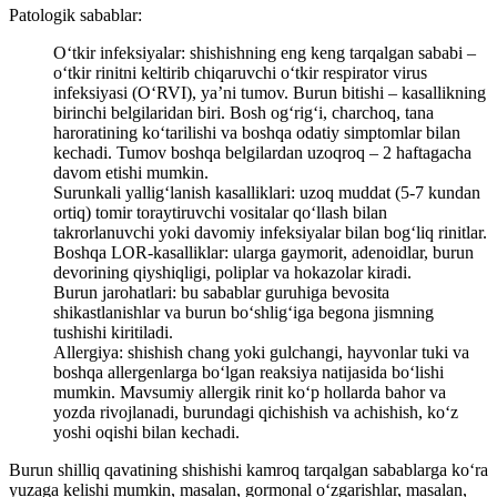
Patologik sabablar:
O‘tkir infeksiyalar: shishishning eng keng tarqalgan sababi –
o‘tkir rinitni keltirib chiqaruvchi o‘tkir respirator virus
infeksiyasi (O‘RVI), ya’ni tumov. Burun bitishi – kasallikning
birinchi belgilaridan biri. Bosh og‘rig‘i, charchoq, tana
haroratining ko‘tarilishi va boshqa odatiy simptomlar bilan
kechadi. Tumov boshqa belgilardan uzoqroq – 2 haftagacha
davom etishi mumkin.
Surunkali yallig‘lanish kasalliklari: uzoq muddat (5-7 kundan
ortiq) tomir toraytiruvchi vositalar qo‘llash bilan
takrorlanuvchi yoki davomiy infeksiyalar bilan bog‘liq rinitlar.
Boshqa LOR-kasalliklar: ularga gaymorit, adenoidlar, burun
devorining qiyshiqligi, poliplar va hokazolar kiradi.
Burun jarohatlari: bu sabablar guruhiga bevosita
shikastlanishlar va burun bo‘shlig‘iga begona jismning
tushishi kiritiladi.
Allergiya: shishish chang yoki gulchangi, hayvonlar tuki va
boshqa allergenlarga bo‘lgan reaksiya natijasida bo‘lishi
mumkin. Mavsumiy allergik rinit ko‘p hollarda bahor va
yozda rivojlanadi, burundagi qichishish va achishish, ko‘z
yoshi oqishi bilan kechadi.
Burun shilliq qavatining shishishi kamroq tarqalgan sabablarga ko‘ra
yuzaga kelishi mumkin, masalan, gormonal o‘zgarishlar, masalan,