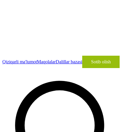
Qiziqarli ma'lumot
Maqolalar
Dalillar bazasi
Sotib olish