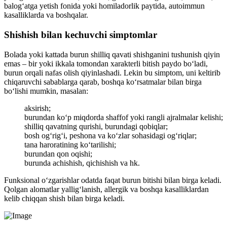
balog‘atga yetish fonida yoki homiladorlik paytida, autoimmun
kasalliklarda va boshqalar.
Shishish bilan kechuvchi simptomlar
Bolada yoki kattada burun shilliq qavati shishganini tushunish qiyin
emas – bir yoki ikkala tomondan xarakterli bitish paydo bo‘ladi,
burun orqali nafas olish qiyinlashadi. Lekin bu simptom, uni keltirib
chiqaruvchi sabablarga qarab, boshqa ko‘rsatmalar bilan birga
bo‘lishi mumkin, masalan:
aksirish;
burundan ko‘p miqdorda shaffof yoki rangli ajralmalar kelishi;
shilliq qavatning qurishi, burundagi qobiqlar;
bosh og‘rig‘i, peshona va ko‘zlar sohasidagi og‘riqlar;
tana haroratining ko‘tarilishi;
burundan qon oqishi;
burunda achishish, qichishish va hk.
Funksional o‘zgarishlar odatda faqat burun bitishi bilan birga keladi.
Qolgan alomatlar yallig‘lanish, allergik va boshqa kasalliklardan
kelib chiqqan shish bilan birga keladi.