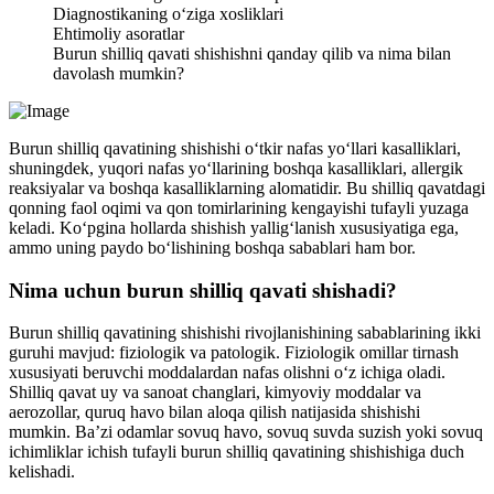
Diagnostikaning o‘ziga xosliklari
Ehtimoliy asoratlar
Burun shilliq qavati shishishni qanday qilib va nima bilan
davolash mumkin?
Burun shilliq qavatining shishishi o‘tkir nafas yo‘llari kasalliklari,
shuningdek, yuqori nafas yo‘llarining boshqa kasalliklari, allergik
reaksiyalar va boshqa kasalliklarning alomatidir. Bu shilliq qavatdagi
qonning faol oqimi va qon tomirlarining kengayishi tufayli yuzaga
keladi. Ko‘pgina hollarda shishish yallig‘lanish xususiyatiga ega,
ammo uning paydo bo‘lishining boshqa sabablari ham bor.
Nima uchun burun shilliq qavati shishadi?
Burun shilliq qavatining shishishi rivojlanishining sabablarining ikki
guruhi mavjud: fiziologik va patologik. Fiziologik omillar tirnash
xususiyati beruvchi moddalardan nafas olishni o‘z ichiga oladi.
Shilliq qavat uy va sanoat changlari, kimyoviy moddalar va
aerozollar, quruq havo bilan aloqa qilish natijasida shishishi
mumkin. Ba’zi odamlar sovuq havo, sovuq suvda suzish yoki sovuq
ichimliklar ichish tufayli burun shilliq qavatining shishishiga duch
kelishadi.