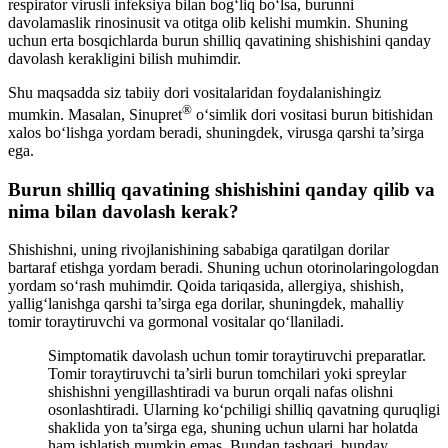
respirator virusli infeksiya bilan bog‘liq bo‘lsa, burunni
davolamaslik rinosinusit va otitga olib kelishi mumkin. Shuning
uchun erta bosqichlarda burun shilliq qavatining shishishini qanday
davolash kerakligini bilish muhimdir.
Shu maqsadda siz tabiiy dori vositalaridan foydalanishingiz
®
mumkin. Masalan, Sinupret
o‘simlik dori vositasi burun bitishidan
xalos bo‘lishga yordam beradi, shuningdek, virusga qarshi ta’sirga
ega.
Burun shilliq qavatining shishishini qanday qilib va
nima bilan davolash kerak?
Shishishni, uning rivojlanishining sababiga qaratilgan dorilar
bartaraf etishga yordam beradi. Shuning uchun otorinolaringologdan
yordam so‘rash muhimdir. Qoida tariqasida, allergiya, shishish,
yallig‘lanishga qarshi ta’sirga ega dorilar, shuningdek, mahalliy
tomir toraytiruvchi va gormonal vositalar qo‘llaniladi.
Simptomatik davolash uchun tomir toraytiruvchi preparatlar.
Tomir toraytiruvchi ta’sirli burun tomchilari yoki spreylar
shishishni yengillashtiradi va burun orqali nafas olishni
osonlashtiradi. Ularning ko‘pchiligi shilliq qavatning quruqligi
shaklida yon ta’sirga ega, shuning uchun ularni har holatda
ham ishlatish mumkin emas. Bundan tashqari, bunday