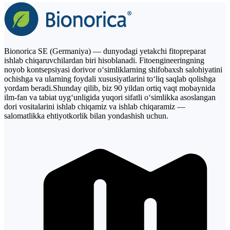
Bionorica SE (Germaniya) — dunyodagi yetakchi fitopreparat
ishlab chiqaruvchilardan biri hisoblanadi. Fitoengineeringning
noyob kontsepsiyasi dorivor o‘simliklarning shifobaxsh salohiyatini
ochishga va ularning foydali xususiyatlarini to‘liq saqlab qolishga
yordam beradi.Shunday qilib, biz 90 yildan ortiq vaqt mobaynida
ilm-fan va tabiat uyg‘unligida yuqori sifatli o‘simlikka asoslangan
dori vositalarini ishlab chiqamiz va ishlab chiqaramiz —
salomatlikka ehtiyotkorlik bilan yondashish uchun.