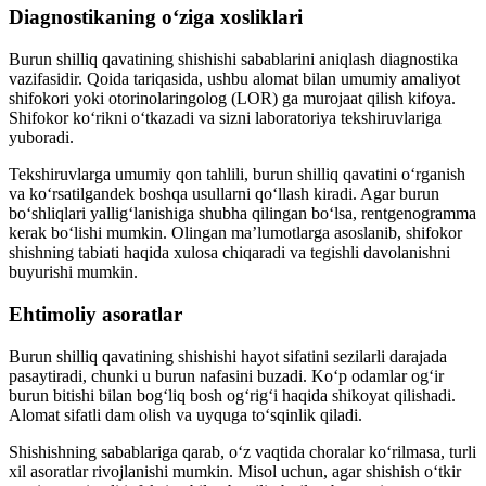
Diagnostikaning o‘ziga xosliklari
Burun shilliq qavatining shishishi sabablarini aniqlash diagnostika
vazifasidir. Qoida tariqasida, ushbu alomat bilan umumiy amaliyot
shifokori yoki otorinolaringolog (LOR) ga murojaat qilish kifoya.
Shifokor ko‘rikni o‘tkazadi va sizni laboratoriya tekshiruvlariga
yuboradi.
Tekshiruvlarga umumiy qon tahlili, burun shilliq qavatini o‘rganish
va ko‘rsatilgandek boshqa usullarni qo‘llash kiradi. Agar burun
bo‘shliqlari yallig‘lanishiga shubha qilingan bo‘lsa, rentgenogramma
kerak bo‘lishi mumkin. Olingan ma’lumotlarga asoslanib, shifokor
shishning tabiati haqida xulosa chiqaradi va tegishli davolanishni
buyurishi mumkin.
Ehtimoliy asoratlar
Burun shilliq qavatining shishishi hayot sifatini sezilarli darajada
pasaytiradi, chunki u burun nafasini buzadi. Ko‘p odamlar og‘ir
burun bitishi bilan bog‘liq bosh og‘rig‘i haqida shikoyat qilishadi.
Alomat sifatli dam olish va uyquga to‘sqinlik qiladi.
Shishishning sabablariga qarab, o‘z vaqtida choralar ko‘rilmasa, turli
xil asoratlar rivojlanishi mumkin. Misol uchun, agar shishish o‘tkir