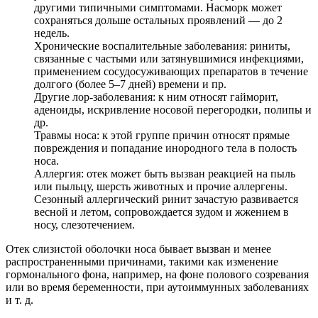
другими типичными симптомами. Насморк может
сохраняться дольше остальных проявлений — до 2
недель.
Хронические воспалительные заболевания: риниты,
связанные с частыми или затянувшимися инфекциями,
применением сосудосуживающих препаратов в течение
долгого (более 5–7 дней) времени и пр.
Другие лор-заболевания: к ним относят гайморит,
аденоиды, искривление носовой перегородки, полипы и
др.
Травмы носа: к этой группе причин относят прямые
повреждения и попадание инородного тела в полость
носа.
Аллергия: отек может быть вызван реакцией на пыль
или пыльцу, шерсть животных и прочие аллергены.
Сезонный аллергический ринит зачастую развивается
весной и летом, сопровождается зудом и жжением в
носу, слезотечением.
Отек слизистой оболочки носа бывает вызван и менее
распространенными причинами, такими как изменение
гормонального фона, например, на фоне полового созревания
или во время беременности, при аутоиммунных заболеваниях
и т. д.