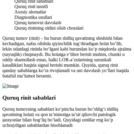
Quruq rinit sabablari
Quruq rinit tasnifi
Asosiy alomatlar
Diagnostika usullari
Quruq tumovni davolash
Quruq rinitning oldini olish choralari
Quruq tumov (rinit) – bu burun shilliq qavatining shishishi bilan
kechadigan, nafas olishda qiyinchilik tug‘diradigan holat bo‘lib,
lekin odatdagi rinitda bo‘lgani kabi burundan ko‘p miqdorda ajralma
(suyuqlik) chiqmaydi. Bu holatga e’tibor berish muhim, chunki u
oddiy shamollash emas, balki LOR-a’zolarining surunkali
kasalliklari haqida signal berishi mumkin. Quyida, quruq rinit
qanday sabablarga ko‘ra rivojlanadi va uni davolash yo‘llari haqida
batafsil ma’lumot beramiz.
Quruq rinit sabablari
Quruq tumovning sabablari ko‘pincha burun bo‘shlig‘i shilliq
qavatining holati va qon ta’minotiga ta’sir qiluvchi patologik
jarayonlar bilan bog‘liq bo‘ladi. Quyidagi omillar eng ko‘p
uchraydigan sabablardan hisoblanadi: