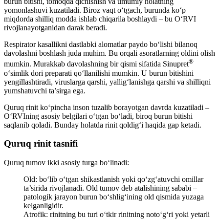
burun bitishi, tomoqda qichishish va umumiy holatning
yomonlashuvi kuzatiladi. Biroz vaqt o‘tgach, burunda ko‘p
miqdorda shilliq modda ishlab chiqarila boshlaydi – bu O‘RVI
rivojlanayotganidan darak beradi.
Respirator kasallikni dastlabki alomatlar paydo bo‘lishi bilanoq
davolashni boshlash juda muhim. Bu orqali asoratlarning oldini olish
®
mumkin. Murakkab davolashning bir qismi sifatida Sinupret
o‘simlik dori preparati qo‘llanilishi mumkin. U burun bitishini
yengillashtiradi, viruslarga qarshi, yallig‘lanishga qarshi va shilliqni
yumshatuvchi ta’sirga ega.
Quruq rinit ko‘pincha inson tuzalib borayotgan davrda kuzatiladi –
O‘RVIning asosiy belgilari o‘tgan bo‘ladi, biroq burun bitishi
saqlanib qoladi. Bunday holatda rinit qoldig‘i haqida gap ketadi.
Quruq rinit tasnifi
Quruq tumov ikki asosiy turga bo‘linadi:
Old: bo‘lib o‘tgan shikastlanish yoki qo‘zg‘atuvchi omillar
ta’sirida rivojlanadi. Old tumov deb atalishining sababi –
patologik jarayon burun bo‘shlig‘ining old qismida yuzaga
kelganligidir.
Atrofik: rinitning bu turi o‘tkir rinitning noto‘g‘ri yoki yetarli