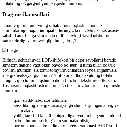
holatining o‘zgarganligini payqashi mumkin.
Diagnostika usullari
Doimiy quruq tumovning sabablarini aniqlash uchun siz
otorinolaringologga murojaat qilishingiz kerak. Mutaxassis asosiy
sababni aniqlashga yordam beradi – keyingi davolanishning
samaradorligi va muvofiqligi bunga bog‘liq.
Birinchi uchrashuvda LOR-shifokori bir qator savollarni beradi:
simptom qancha vaqt oldin paydo bo‘lgan, u nima bilan bog‘liq
bo‘lishi mumkin, siz tomir toraytiruvchilardan foydalanganmisiz,
allergik reaksiyangiz bormi? Shifokor shilliq qavatning holatini,
rangini, qon tomir naqshini baholash uchun tekshiruv o‘tkazadi.
Tashxisni aniqlashtirish uchun ba’zi tekshiruv turlari talab qilinishi
mumkin:
qon, siydik laborator tahlillari;
kasallikning allergik xususiyatiga shubha qilingan allergiya
sinamalari;
yallig‘lanishni keltirib chiqaradigan yuqumli agentni aniqlash
uchun burun bo‘shlig‘idan surtmalar olish;
burun, yondosh bo‘shliqlar rentgenogrammasi, MRT yoki