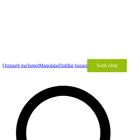
Qiziqarli ma'lumot
Maqolalar
Dalillar bazasi
Sotib olish