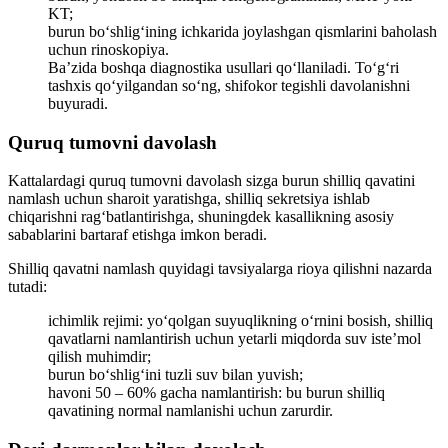
KT;
burun bo‘shlig‘ining ichkarida joylashgan qismlarini baholash
uchun rinoskopiya.
Ba’zida boshqa diagnostika usullari qo‘llaniladi. To‘g‘ri
tashxis qo‘yilgandan so‘ng, shifokor tegishli davolanishni
buyuradi.
Quruq tumovni davolash
Kattalardagi quruq tumovni davolash sizga burun shilliq qavatini
namlash uchun sharoit yaratishga, shilliq sekretsiya ishlab
chiqarishni rag‘batlantirishga, shuningdek kasallikning asosiy
sabablarini bartaraf etishga imkon beradi.
Shilliq qavatni namlash quyidagi tavsiyalarga rioya qilishni nazarda
tutadi:
ichimlik rejimi: yo‘qolgan suyuqlikning o‘rnini bosish, shilliq
qavatlarni namlantirish uchun yetarli miqdorda suv iste’mol
qilish muhimdir;
burun bo‘shlig‘ini tuzli suv bilan yuvish;
havoni 50 – 60% gacha namlantirish: bu burun shilliq
qavatining normal namlanishi uchun zarurdir.