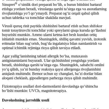
®
Sinupret
o‘simlik dori preparati bo‘lib, u burun bitishini bartaraf
etishga yordam beradi, viruslarga qarshi ta’sirga ega va asoratlarning
rivojlanishiga yo‘l qo‘ymaydi. Preparat og‘iz orqali qabul qilish
uchun tabletka va tomchilar shaklida mavjud.
Virusli quruq rinit paytida shishishni bartaraf etish uchun shifokor
tomir toraytiruvchi tomchilar yoki spreylarni qisqa kursda qo‘llashni
buyurishi mumkin. Ammo ularni ketma-ket besh kundan ortiq
ishlatish mumkin emas. Shuningdek, shilliq qavatni yuvish, izotonik
eritmalar bilan sug‘orish, bug‘da ingalatsiya bilan namlantirish va
optimal ichimlik rejimiga rioya qilish tavsiya etiladi.
Agar yallig‘lanishning tabiati allergik bo‘lsa, mutaxassis
antigistaminlarni buyuradi. Ular qichishishni yengishga yordam
beradi, shishishga qarshi ta’sirga ega. Shuningdek, sababchi omilni
yo‘q qilish, ya’ni bunday reaksiya qaysi allergenga rivojlanishini
aniqlash muhimdir. Bemor uchun uy changlari, ba’zi dorilar bilan
aloqani cheklash, gipoallergen parhezga rioya qilish muhimdir.
Fizioterapiya usullari dori-darmonlarni davolashga qo‘shimcha
bo‘lishi mumkin: UVCh, magnitoterapiya.
Davolashning jarrohlik usuli