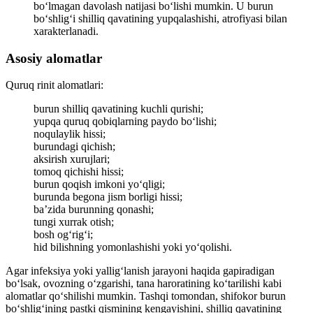
bo‘lmagan davolash natijasi bo‘lishi mumkin. U burun
bo‘shlig‘i shilliq qavatining yupqalashishi, atrofiyasi bilan
xarakterlanadi.
Asosiy alomatlar
Quruq rinit alomatlari:
burun shilliq qavatining kuchli qurishi;
yupqa quruq qobiqlarning paydo bo‘lishi;
noqulaylik hissi;
burundagi qichish;
aksirish xurujlari;
tomoq qichishi hissi;
burun qoqish imkoni yo‘qligi;
burunda begona jism borligi hissi;
ba’zida burunning qonashi;
tungi xurrak otish;
bosh og‘rig‘i;
hid bilishning yomonlashishi yoki yo‘qolishi.
Agar infeksiya yoki yallig‘lanish jarayoni haqida gapiradigan
bo‘lsak, ovozning o‘zgarishi, tana haroratining ko‘tarilishi kabi
alomatlar qo‘shilishi mumkin. Tashqi tomondan, shifokor burun
bo‘shlig‘ining pastki qismining kengayishini, shilliq qavatining