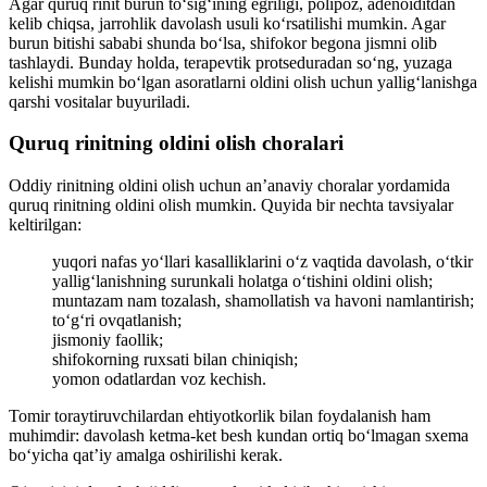
Agar quruq rinit burun to‘sig‘ining egriligi, polipoz, adenoiditdan
kelib chiqsa, jarrohlik davolash usuli ko‘rsatilishi mumkin. Agar
burun bitishi sababi shunda bo‘lsa, shifokor begona jismni olib
tashlaydi. Bunday holda, terapevtik protseduradan so‘ng, yuzaga
kelishi mumkin bo‘lgan asoratlarni oldini olish uchun yallig‘lanishga
qarshi vositalar buyuriladi.
Quruq rinitning oldini olish choralari
Oddiy rinitning oldini olish uchun an’anaviy choralar yordamida
quruq rinitning oldini olish mumkin. Quyida bir nechta tavsiyalar
keltirilgan:
yuqori nafas yo‘llari kasalliklarini o‘z vaqtida davolash, o‘tkir
yallig‘lanishning surunkali holatga o‘tishini oldini olish;
muntazam nam tozalash, shamollatish va havoni namlantirish;
to‘g‘ri ovqatlanish;
jismoniy faollik;
shifokorning ruxsati bilan chiniqish;
yomon odatlardan voz kechish.
Tomir toraytiruvchilardan ehtiyotkorlik bilan foydalanish ham
muhimdir: davolash ketma-ket besh kundan ortiq bo‘lmagan sxema
bo‘yicha qat’iy amalga oshirilishi kerak.