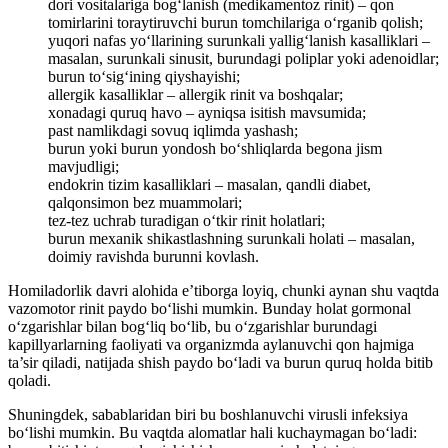
dori vositalariga bog‘lanish (medikamentoz rinit) – qon
tomirlarini toraytiruvchi burun tomchilariga o‘rganib qolish;
yuqori nafas yo‘llarining surunkali yallig‘lanish kasalliklari –
masalan, surunkali sinusit, burundagi poliplar yoki adenoidlar;
burun to‘sig‘ining qiyshayishi;
allergik kasalliklar – allergik rinit va boshqalar;
xonadagi quruq havo – ayniqsa isitish mavsumida;
past namlikdagi sovuq iqlimda yashash;
burun yoki burun yondosh bo‘shliqlarda begona jism
mavjudligi;
endokrin tizim kasalliklari – masalan, qandli diabet,
qalqonsimon bez muammolari;
tez-tez uchrab turadigan o‘tkir rinit holatlari;
burun mexanik shikastlashning surunkali holati – masalan,
doimiy ravishda burunni kovlash.
Homiladorlik davri alohida e’tiborga loyiq, chunki aynan shu vaqtda
vazomotor rinit paydo bo‘lishi mumkin. Bunday holat gormonal
o‘zgarishlar bilan bog‘liq bo‘lib, bu o‘zgarishlar burundagi
kapillyarlarning faoliyati va organizmda aylanuvchi qon hajmiga
ta’sir qiladi, natijada shish paydo bo‘ladi va burun quruq holda bitib
qoladi.
Shuningdek, sabablaridan biri bu boshlanuvchi virusli infeksiya
bo‘lishi mumkin. Bu vaqtda alomatlar hali kuchaymagan bo‘ladi: