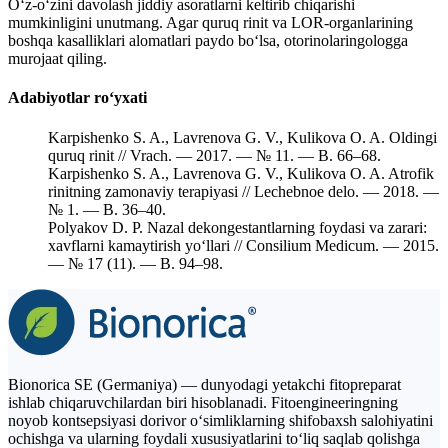
O‘z-o‘zini davolash jiddiy asoratlarni keltirib chiqarishi
mumkinligini unutmang. Agar quruq rinit va LOR-organlarining
boshqa kasalliklari alomatlari paydo bo‘lsa, otorinolaringologga
murojaat qiling.
Adabiyotlar ro‘yxati
Karpishenko S. A., Lavrenova G. V., Kulikova O. A. Oldingi
quruq rinit // Vrach. — 2017. — № 11. — B. 66–68.
Karpishenko S. A., Lavrenova G. V., Kulikova O. A. Atrofik
rinitning zamonaviy terapiyasi // Lechebnoe delo. — 2018. —
№ 1. — B. 36–40.
Polyakov D. P. Nazal dekongestantlarning foydasi va zarari:
xavflarni kamaytirish yo‘llari // Consilium Medicum. — 2015.
— № 17 (11). — B. 94–98.
Bionorica SE (Germaniya) — dunyodagi yetakchi fitopreparat
ishlab chiqaruvchilardan biri hisoblanadi. Fitoengineeringning
noyob kontsepsiyasi dorivor o‘simliklarning shifobaxsh salohiyatini
ochishga va ularning foydali xususiyatlarini to‘liq saqlab qolishga