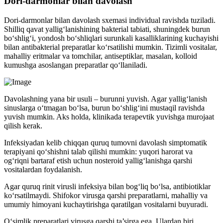
Dori-darmonlar bilan davolash
Dori-darmonlar bilan davolash sxemasi individual ravishda tuziladi.
Shilliq qavat yallig‘lanishining bakterial tabiati, shuningdek burun
bo‘shlig‘i, yondosh bo‘shliqlari surunkali kasalliklarining kuchayishi
bilan antibakterial preparatlar ko‘rsatilishi mumkin. Tizimli vositalar,
mahalliy eritmalar va tomchilar, antiseptiklar, masalan, kolloid
kumushga asoslangan preparatlar qo‘llaniladi.
Davolashning yana bir usuli – burunni yuvish. Agar yallig‘lanish
sinuslarga o‘tmagan bo‘lsa, burun bo‘shlig‘ini mustaqil ravishda
yuvish mumkin. Aks holda, klinikada terapevtik yuvishga murojaat
qilish kerak.
Infeksiyadan kelib chiqqan quruq tumovni davolash simptomatik
terapiyani qo‘shishni talab qilishi mumkin: yuqori harorat va
og‘riqni bartaraf etish uchun nosteroid yallig‘lanishga qarshi
vositalardan foydalanish.
Agar quruq rinit virusli infeksiya bilan bog‘liq bo‘lsa, antibiotiklar
ko‘rsatilmaydi. Shifokor virusga qarshi preparatlarni, mahalliy va
umumiy himoyani kuchaytirishga qaratilgan vositalarni buyuradi.
O‘simlik preparatlari virusga qarshi ta’sirga ega. Ulardan biri