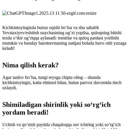
Kichkintoyingizda burun oqishi boʻlsa va shu sababli
Yevstaxiyev/eshitish naychasining ogʻzi yopilsa, quloqning bitishi
tezda oʻtkir ogʻriqqa aylanadi: tomirlar va quloq pardasi yorilishi
mumkin va bunday barotravmaning natijasi bolada havo otiti yuzaga
keladi!
Nima qilish kerak?
Agar tanlov boʻlsa, tungi reysga chipta oling – shunda
kichkintoyingiz, katta ehtimol bilan, butun parvoz davomida tinch
uxlaydi.
Shimiladigan shirinlik yoki soʻrgʻich
yordam beradi!
Uchish va qoʻnish paytida chaqaloqqa suv ichiring yoki soʻrgʻich