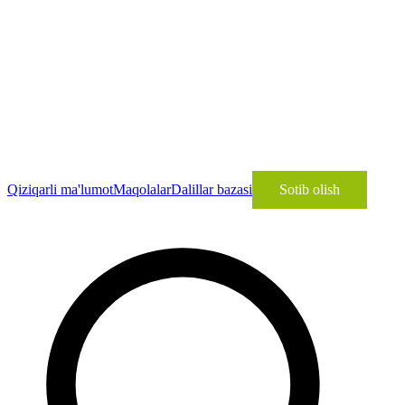
Qiziqarli ma'lumot
Maqolalar
Dalillar bazasi
Sotib olish