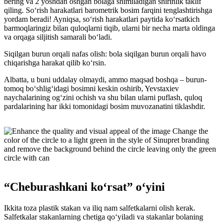
bering va 2 yoshdan oshgan bolaga shimiladigan shirinlik taklif
qiling. Soʻrish harakatlari barometrik bosim farqini tenglashtirishga
yordam beradi! Ayniqsa, soʻrish harakatlari paytida koʻrsatkich
barmoqlaringiz bilan quloqlarni tiqib, ularni bir necha marta oldinga
va orqaga siljitish samarali boʻladi.
Siqilgan burun orqali nafas olish: bola siqilgan burun orqali havo
chiqarishga harakat qilib koʻrsin.
Albatta, u buni uddalay olmaydi, ammo maqsad boshqa – burun-
tomoq boʻshligʻidagi bosimni keskin oshirib, Yevstaxiev
naychalarining ogʻzini ochish va shu bilan ularni puflash, quloq
pardalarining har ikki tomonidagi bosim muvozanatini tiklashdir.
“Cheburashkani koʻrsat” oʻyini
Ikkita toza plastik stakan va iliq nam salfetkalarni olish kerak.
Salfetkalar stakanlarning chetiga qoʻyiladi va stakanlar bolaning