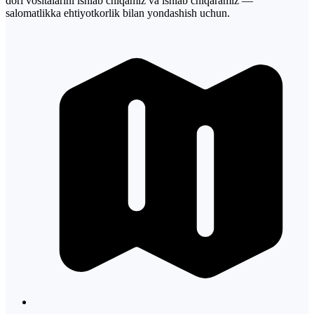
dori vositalarini ishlab chiqamiz va ishlab chiqaramiz —
salomatlikka ehtiyotkorlik bilan yondashish uchun.