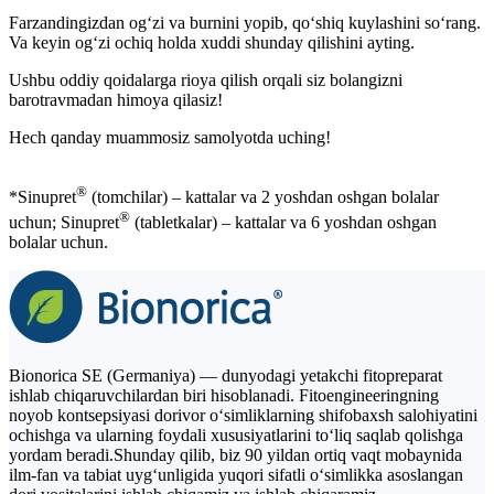
Farzandingizdan ogʻzi va burnini yopib, qoʻshiq kuylashini soʻrang.
Va keyin ogʻzi ochiq holda xuddi shunday qilishini ayting.
Ushbu oddiy qoidalarga rioya qilish orqali siz bolangizni
barotravmadan himoya qilasiz!
Hech qanday muammosiz samolyotda uching!
®
*Sinupret
(tomchilar) – kattalar va 2 yoshdan oshgan bolalar
®
uchun; Sinupret
(tabletkalar) – kattalar va 6 yoshdan oshgan
bolalar uchun.
Bionorica SE (Germaniya) — dunyodagi yetakchi fitopreparat
ishlab chiqaruvchilardan biri hisoblanadi. Fitoengineeringning
noyob kontsepsiyasi dorivor o‘simliklarning shifobaxsh salohiyatini
ochishga va ularning foydali xususiyatlarini to‘liq saqlab qolishga
yordam beradi.Shunday qilib, biz 90 yildan ortiq vaqt mobaynida
ilm-fan va tabiat uyg‘unligida yuqori sifatli o‘simlikka asoslangan