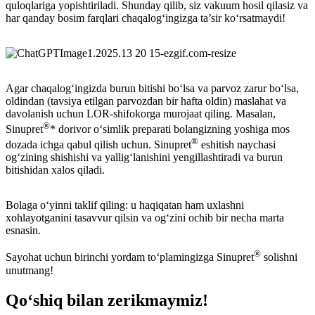
quloqlariga yopishtiriladi. Shunday qilib, siz vakuum hosil qilasiz va
har qanday bosim farqlari chaqalogʻingizga ta’sir koʻrsatmaydi!
Agar chaqalogʻingizda burun bitishi boʻlsa va parvoz zarur boʻlsa,
oldindan (tavsiya etilgan parvozdan bir hafta oldin) maslahat va
davolanish uchun LOR-shifokorga murojaat qiling. Masalan,
®
Sinupret
* dorivor oʻsimlik preparati bolangizning yoshiga mos
®
dozada ichga qabul qilish uchun. Sinupret
eshitish naychasi
ogʻzining shishishi va yalligʻlanishini yengillashtiradi va burun
bitishidan xalos qiladi.
Bolaga oʻyinni taklif qiling: u haqiqatan ham uxlashni
xohlayotganini tasavvur qilsin va ogʻzini ochib bir necha marta
esnasin.
®
Sayohat uchun birinchi yordam toʻplamingizga Sinupret
solishni
unutmang!
Qoʻshiq bilan zerikmaymiz!