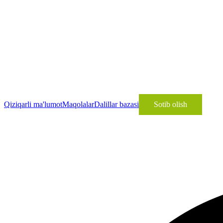
Qiziqarli ma'lumot
Maqolalar
Dalillar bazasi
Sotib olish